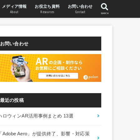
メディア情報
お役立ち資料
お問い合わせ
About
Resources
Contact
SEARCH
WebAR Labについて
STYLY WebARについて
運営会社
お問い合わせ
最近の投稿
ハロウィンAR活用事例まとめ 13選
「Adobe Aero」が提供終了、影響・対応策