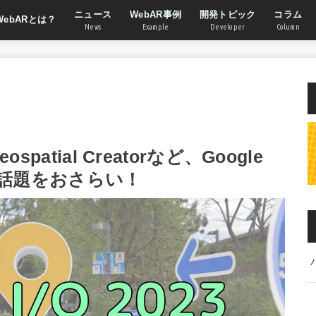
ニュース
WebAR事例
開発トピック
コラム
WebARとは？
News
Example
Developer
Column
atial Creatorなど、Google
Rの話題をおさらい！