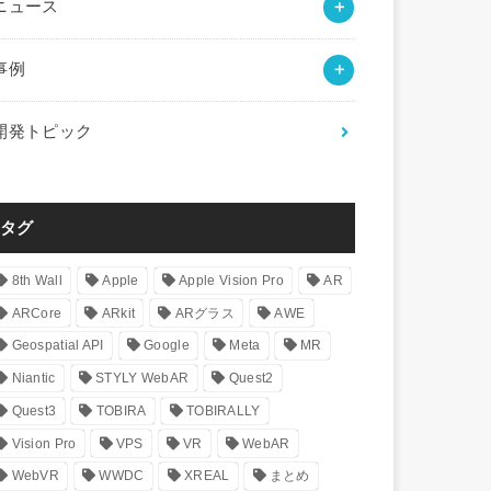
ニュース
事例
開発トピック
タグ
8th Wall
Apple
Apple Vision Pro
AR
ARCore
ARkit
ARグラス
AWE
Geospatial API
Google
Meta
MR
Niantic
STYLY WebAR
Quest2
Quest3
TOBIRA
TOBIRALLY
Vision Pro
VPS
VR
WebAR
WebVR
WWDC
XREAL
まとめ