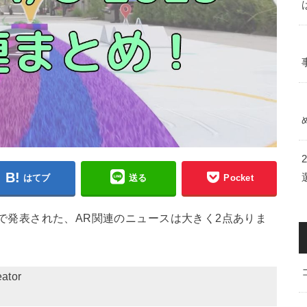
はてブ
送る
Pocket
e I/Oで発表された、AR関連のニュースは大きく2点ありま
tor