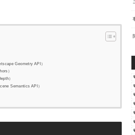
ape Geometry API）
ors）
epth）
Semantics API）