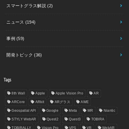
スマートグラス解説
(2)
ニュース
(194)
事例
(59)
開発トピック
(36)
Tags
8th Wall
Apple
Apple Vision Pro
AR
ARCore
ARkit
ARグラス
AWE
Geospatial API
Google
Meta
MR
Niantic
STYLY WebAR
Quest2
Quest3
TOBIRA
TOBIRALLY
Vision Pro
VPS
VR
WebAR