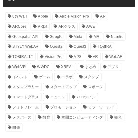
8th Wall
Apple
Apple Vision Pro
AR
ARCore
ARkit
ARグラス
AWE
Geospatial API
Google
Meta
MR
Niantic
STYLY WebAR
Quest2
Quest3
TOBIRA
TOBIRALLY
Vision Pro
VPS
VR
WebAR
WebVR
WWDC
XREAL
まとめ
アプリ
イベント
ゲーム
コラボ
スタンプ
スタンプラリー
スタートアップ
スポーツ
スマートグラス
ニュース
ハロウィン
フォトフレーム
プロモーション
ミラーワールド
メタバース
教育
空間コンピューティング
観光
開発