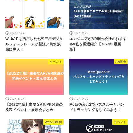
2020.10.29
2024.04.22
WebARを活用した七五三用デジタ
エンジニアがAR制作会社のおすす
ルフォトフレームが新江ノ島水族
め9社を厳選紹介【2024年最新
館に導入！
版】
イベント
AR事例
2022.05.24
2022.07.27
【2022年版】主要なAR/VR関連の
MetaQuest2でパススルーとハン
発表イベント・展示会まとめ
ドトラッキングをしてみよう！
WebAR事例
イベント