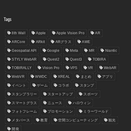
Tags
8th Wall
Apple
Apple Vision Pro
AR
ARCore
ARkit
ARグラス
AWE
Geospatial API
Google
Meta
MR
Niantic
STYLY WebAR
Quest2
Quest3
TOBIRA
TOBIRALLY
Vision Pro
VPS
VR
WebAR
WebVR
WWDC
XREAL
まとめ
アプリ
イベント
ゲーム
コラボ
スタンプ
スタンプラリー
スタートアップ
スポーツ
スマートグラス
ニュース
ハロウィン
フォトフレーム
プロモーション
ミラーワールド
メタバース
教育
空間コンピューティング
観光
開発