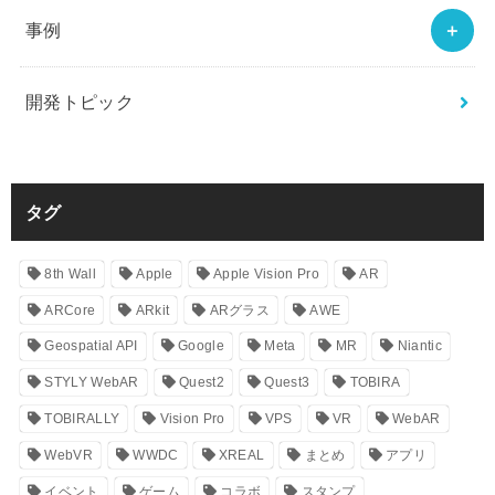
事例
開発トピック
タグ
8th Wall
Apple
Apple Vision Pro
AR
ARCore
ARkit
ARグラス
AWE
Geospatial API
Google
Meta
MR
Niantic
STYLY WebAR
Quest2
Quest3
TOBIRA
TOBIRALLY
Vision Pro
VPS
VR
WebAR
WebVR
WWDC
XREAL
まとめ
アプリ
イベント
ゲーム
コラボ
スタンプ