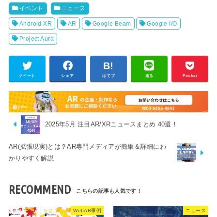
イベント
ニュース
Android XR
AR
Google Beam
Google I/O
Project Aura
ツイート
シェア
はてブ
送る
Pocket
2025年5月 注目AR/XRニュースまとめ 40選！
AR(拡張現実)とは？AR専門メディアが簡単＆詳細にわ
かりやすく解説
RECOMMEND
WebAR事例
ニュース