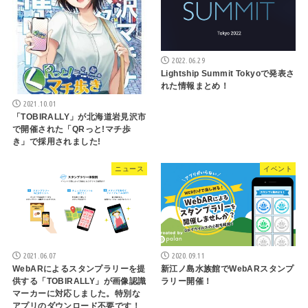
2022.06.29
Lightship Summit Tokyoで発表さ
れた情報まとめ！
2021.10.01
「TOBIRALLY」が北海道岩見沢市
で開催された「QRっと!マチ歩
き」で採用されました!
ニュース
イベント
2021.06.07
2020.09.11
WebARによるスタンプラリーを提
新江ノ島水族館でWebARスタンプ
供する「TOBIRALLY」が画像認識
ラリー開催！
マーカーに対応しました。特別な
アプリのダウンロード不要です！