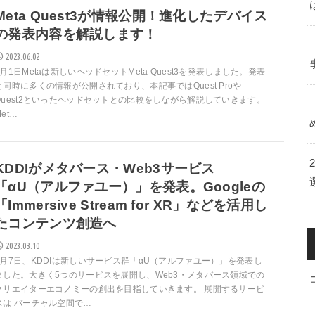
Meta Quest3が情報公開！進化したデバイス
の発表内容を解説します！
2023.06.02
6月1日Metaは新しいヘッドセットMeta Quest3を発表しました。発表
と同時に多くの情報が公開されており、本記事ではQuest Proや
Quest2といったヘッドセットとの比較をしながら解説していきます。
Met…
KDDIがメタバース・Web3サービス
「αU（アルファユー）」を発表。Googleの
「Immersive Stream for XR」などを活用し
たコンテンツ創造へ
2023.03.10
3月7日、KDDIは新しいサービス群「αU（アルファユー）」を発表し
ました。大きく5つのサービスを展開し、Web3・メタバース領域での
クリエイターエコノミーの創出を目指していきます。 展開するサービ
スは バーチャル空間で…