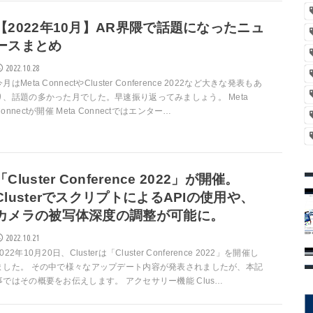
【2022年10月】AR界隈で話題になったニュ
ースまとめ
2022.10.28
今月はMeta ConnectやCluster Conference 2022など大きな発表もあ
り、話題の多かった月でした。早速振り返ってみましょう。 Meta
Connectが開催 Meta Connectではエンター…
「Cluster Conference 2022」が開催。
ClusterでスクリプトによるAPIの使用や、
カメラの被写体深度の調整が可能に。
2022.10.21
022年10月20日、Clusterは「Cluster Conference 2022」を開催し
ました。 その中で様々なアップデート内容が発表されましたが、本記
事ではその概要をお伝えします。 アクセサリー機能 Clus…