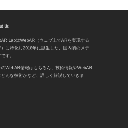
ut Us
bAR LabはWebAR（ウェブ上でARを実現する
術）に特化し2018年に誕生した、国内初のメデ
アです。
新のWebAR情報はもちろん、技術情報やWebAR
はどんな技術かなど、詳しく解説していきま
。