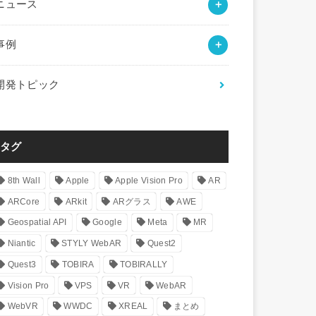
ニュース
事例
開発トピック
タグ
8th Wall
Apple
Apple Vision Pro
AR
ARCore
ARkit
ARグラス
AWE
Geospatial API
Google
Meta
MR
Niantic
STYLY WebAR
Quest2
Quest3
TOBIRA
TOBIRALLY
Vision Pro
VPS
VR
WebAR
WebVR
WWDC
XREAL
まとめ