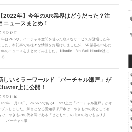
【2022年】今年のXR業界はどうだった？注
目ニュースまとめ！
2022.12.27
今年はVPSや、バーチャル空間を使った様々なサービスが登場した年
でした。本記事でも様々な情報をお届けしましたが、AR業界を中心に
一年のニュースをまとめてみました。 Niantic・8th Wall Niantic社に
よる…
新しいミラーワールド「バーチャル瀬戸」が
Cluster上に公開！
2022.11.16
2022年11月13日、VRSNSであるCluster上に「バーチャル瀬戸」がオ
ープンしました。舞台となる愛知県瀬戸市は、やきものの街として有
名で、やきものの代名詞である「せともの」の由来の地でもありま
す。 バーチャル瀬…