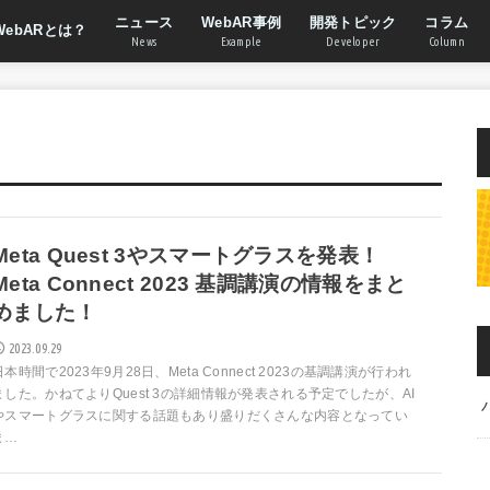
ニュース
WebAR事例
開発トピック
コラム
WebARとは？
News
Example
Developer
Column
Meta Quest 3やスマートグラスを発表！
Meta Connect 2023 基調講演の情報をまと
めました！
2023.09.29
日本時間で2023年9月28日、Meta Connect 2023の基調講演が行われ
ました。かねてよりQuest 3の詳細情報が発表される予定でしたが、AI
やスマートグラスに関する話題もあり盛りだくさんな内容となってい
ま…