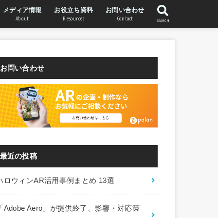
メディア情報
お役立ち資料
お問い合わせ
About
Resources
Contact
SEARCH
WebAR Labについて
STYLY WebARについて
運営会社
お問い合わせ
最近の投稿
ハロウィンAR活用事例まとめ 13選
「Adobe Aero」が提供終了、影響・対応策