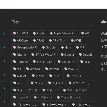
Tags
Abo
8th Wall
Apple
Apple Vision Pro
AR
We
技
ARCore
ARkit
ARグラス
AWE
ィ
Geospatial API
Google
Meta
MR
Niantic
STYLY WebAR
Quest2
Quest3
最
TOBIRA
TOBIRALLY
Vision Pro
VPS
と
VR
WebAR
WebVR
WWDC
す
XREAL
まとめ
アプリ
イベント
ゲーム
コラボ
スタンプ
スタンプラリー
スタートアップ
スポーツ
スマートグラス
ニュース
ハロウィン
フォトフレーム
プロモーション
ミラーワールド
メタバース