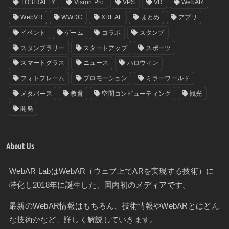
TOBIRALLY
Vision Pro
VPS
VR
WebAR
WebVR
WWDC
XREAL
まとめ
アプリ
イベント
ゲーム
コラボ
スタンプ
スタンプラリー
スタートアップ
スポーツ
スマートグラス
ニュース
ハロウィン
フォトフレーム
プロモーション
ミラーワールド
メタバース
教育
空間コンピューティング
観光
開発
About Us
WebAR LabはWebAR（ウェブ上でARを実現する技術）に
特化し2018年に誕生した、国内初のメディアです。
最新のWebAR情報はもちろん、技術情報やWebARとはどん
な技術かなど、詳しく解説していきます。