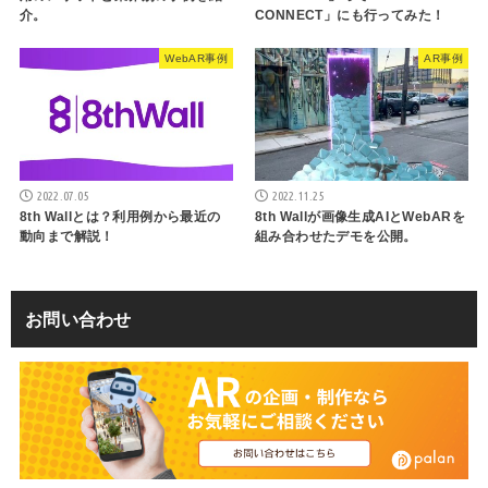
介。
CONNECT」にも行ってみた！
WebAR事例
AR事例
2022.07.05
2022.11.25
8th Wallとは？利用例から最近の
8th Wallが画像生成AIとWebARを
動向まで解説！
組み合わせたデモを公開。
お問い合わせ