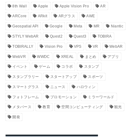
8th Wall
Apple
Apple Vision Pro
AR
ARCore
ARkit
ARグラス
AWE
Geospatial API
Google
Meta
MR
Niantic
STYLY WebAR
Quest2
Quest3
TOBIRA
TOBIRALLY
Vision Pro
VPS
VR
WebAR
WebVR
WWDC
XREAL
まとめ
アプリ
イベント
ゲーム
コラボ
スタンプ
スタンプラリー
スタートアップ
スポーツ
スマートグラス
ニュース
ハロウィン
フォトフレーム
プロモーション
ミラーワールド
メタバース
教育
空間コンピューティング
観光
開発