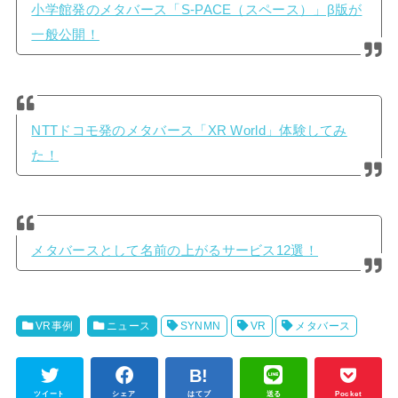
小学館発のメタバース「S-PACE（スペース）」β版が
一般公開！
NTTドコモ発のメタバース「XR World」体験してみ
た！
メタバースとして名前の上がるサービス12選！
VR事例
ニュース
SYNMN
VR
メタバース
ツイート
シェア
はてブ
送る
Pocket