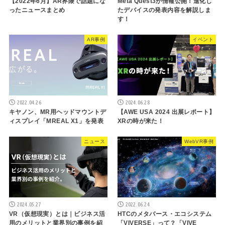
【2022年6月】AR界隈で話題にな
Meta Quest3が情報公開！進化し
ったニュースまとめ
たデバイスの発表内容を解説しま
す！
AR事例
イベント
2022.04.26
2024.06.28
キヤノン、MR用ヘッドマウントデ
【AWE USA 2024 出展レポート】
ィスプレイ「MREAL X1」を発表
XRの時が来た！
ニュース
WebVR事例
2024.05.27
2022.06.24
VR（仮想現実）とは｜ビジネス活
HTCのメタバース・エコシステム
用のメリットと業界別の事例を紹
「VIVERSE」って？「VIVE