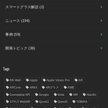
スマートグラス解説
(2)
ニュース
(194)
事例
(59)
開発トピック
(36)
Tags
8th Wall
Apple
Apple Vision Pro
AR
ARCore
ARkit
ARグラス
AWE
Geospatial API
Google
Meta
MR
Niantic
STYLY WebAR
Quest2
Quest3
TOBIRA