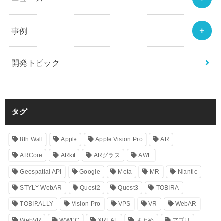
事例
開発トピック
タグ
8th Wall
Apple
Apple Vision Pro
AR
ARCore
ARkit
ARグラス
AWE
Geospatial API
Google
Meta
MR
Niantic
STYLY WebAR
Quest2
Quest3
TOBIRA
TOBIRALLY
Vision Pro
VPS
VR
WebAR
WebVR
WWDC
XREAL
まとめ
アプリ