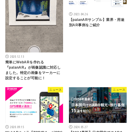
2023.04.26
【palanARサンプル】業界・用途
別AR事例をご紹介
2020.12.13
簡単にWebARを作れる
『palanAR』が画像認識に対応し
ました。特定の画像をマーカーに
設定することが可能に！
ニュース
ニュース
2020.09.15
2024.05.27