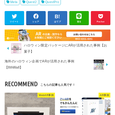
Meta
Quest2
QuestPro
ツイート
シェア
はてブ
送る
Pocket
ハロウィン限定パッケージにARが活用された事例【お
菓子】
海外のハロウィン企画でARが活用された事例
【8thWall】
RECOMMEND
WebAR事例
AR事例