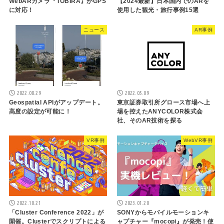
WebARカメラ『TOBIRA』がGPS
【2024最新】日本国内でのARを
に対応！
使用した観光・旅行事例15選
ニュース
AR事例
2022.08.29
2022.05.09
Geospatial APIがアップデート。
東京証券取引所グロース市場へ上
高度の設定が可能に！
場を控えたANYCOLOR株式会
社、そのAR技術を探る
VR事例
WebVR事例
2022.10.21
2023.01.20
「Cluster Conference 2022」が
SONYからモバイルモーションキ
開催。Clusterでスクリプトによる
ャプチャー『mocopi』が発売！使