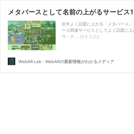
メタバースとして名前の上がるサービス1
近年よく話題に上がる「メタバース」
ース関連サービスとしてよく話題に上
メ
ウ・ク …
続きを読む
タ
バ
ー
ス
WebAR Lab - WebARの最新情報がわかるメディア
と
し
て
名
前
の
上
が
る
サ
ー