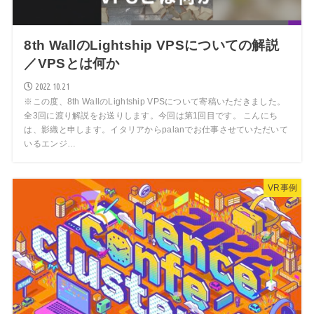
8th WallのLightship VPSについての解説
／VPSとは何か
2022.10.21
※この度、8th WallのLightship VPSについて寄稿いただきました。
全3回に渡り解説をお送りします。今回は第1回目です。 こんにち
は、影織と申します。イタリアからpalanでお仕事させていただいて
いるエンジ…
VR事例