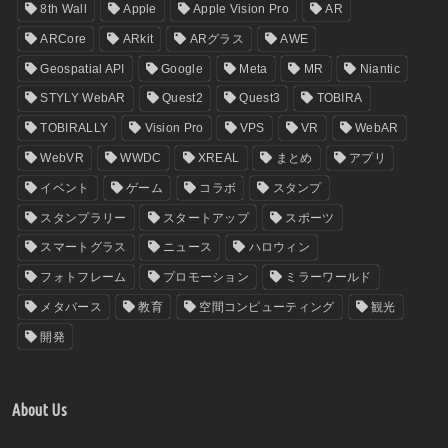
8th Wall
Apple
Apple Vision Pro
AR
ARCore
ARkit
ARグラス
AWE
Geospatial API
Google
Meta
MR
Niantic
STYLY WebAR
Quest2
Quest3
TOBIRA
TOBIRALLY
Vision Pro
VPS
VR
WebAR
WebVR
WWDC
XREAL
まとめ
アプリ
イベント
ゲーム
コラボ
スタンプ
スタンプラリー
スタートアップ
スポーツ
スマートグラス
ニュース
ハロウィン
フォトフレーム
プロモーション
ミラーワールド
メタバース
教育
空間コンピューティング
観光
開発
About Us