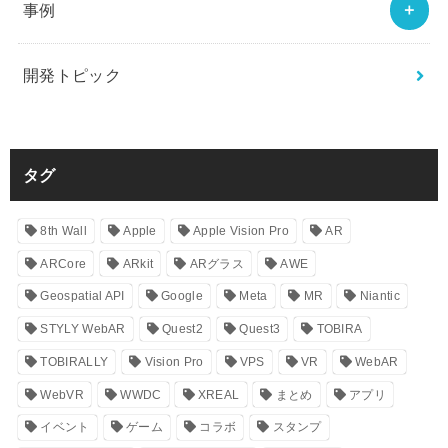
事例
開発トピック
タグ
8th Wall
Apple
Apple Vision Pro
AR
ARCore
ARkit
ARグラス
AWE
Geospatial API
Google
Meta
MR
Niantic
STYLY WebAR
Quest2
Quest3
TOBIRA
TOBIRALLY
Vision Pro
VPS
VR
WebAR
WebVR
WWDC
XREAL
まとめ
アプリ
イベント
ゲーム
コラボ
スタンプ