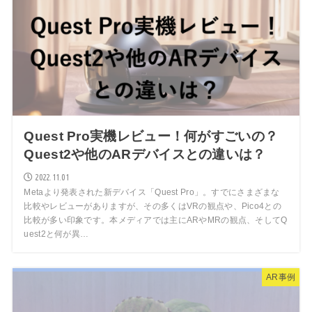
Quest Pro実機レビュー！何がすごいの？
Quest2や他のARデバイスとの違いは？
2022.11.01
Metaより発表された新デバイス「Quest Pro」。すでにさまざまな
比較やレビューがありますが、その多くはVRの観点や、Pico4との
比較が多い印象です。本メディアでは主にARやMRの観点、そしてQ
uest2と何が異…
AR事例