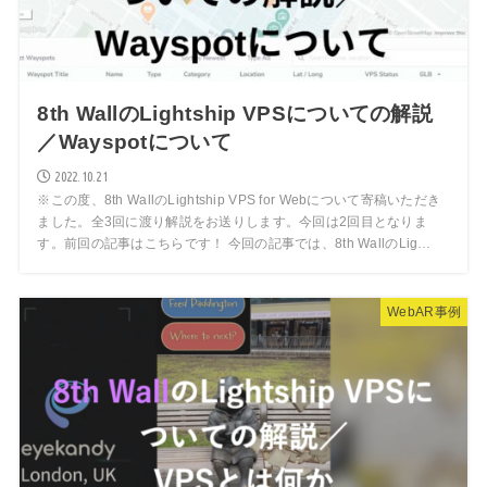
8th WallのLightship VPSについての解説
／Wayspotについて
2022.10.21
※この度、8th WallのLightship VPS for Webについて寄稿いただき
ました。全3回に渡り解説をお送りします。今回は2回目となりま
す。前回の記事はこちらです！ 今回の記事では、8th WallのLig…
WebAR事例