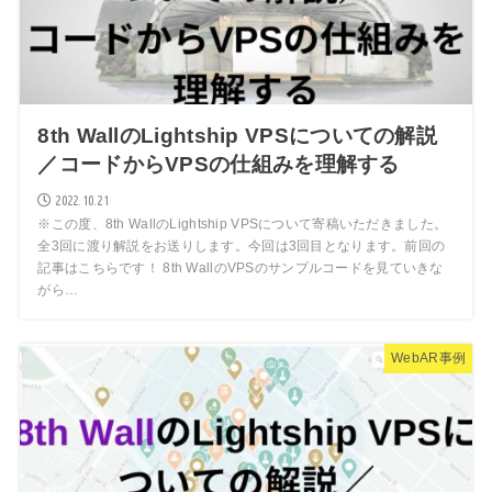
8th WallのLightship VPSについての解説
／コードからVPSの仕組みを理解する
2022.10.21
※この度、8th WallのLightship VPSについて寄稿いただきました。
全3回に渡り解説をお送りします。今回は3回目となります。前回の
記事はこちらです！ 8th WallのVPSのサンプルコードを見ていきな
がら…
WebAR事例