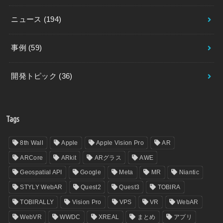
ニュース
(194)
事例
(59)
開発トピック
(36)
Tags
8th Wall
Apple
Apple Vision Pro
AR
ARCore
ARkit
ARグラス
AWE
Geospatial API
Google
Meta
MR
Niantic
STYLY WebAR
Quest2
Quest3
TOBIRA
TOBIRALLY
Vision Pro
VPS
VR
WebAR
WebVR
WWDC
XREAL
まとめ
アプリ