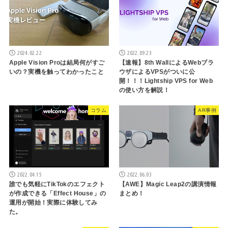
2024.02.22
2022.09.23
Apple Vision Proは結局何がすご
【速報】8th WallによるWebブラ
いの？実機を触ってわかったこと
ウザによるVPSがついに公
開！！！Lightship VPS for Web
の使い方を解説！
コラム
AR事例
2022.04.15
2022.06.03
誰でも気軽にTikTokのエフェクト
【AWE】Magic Leap2の講演情報
が作成できる「Effect House」の
まとめ！
運用が開始！実際に体験してみ
た。