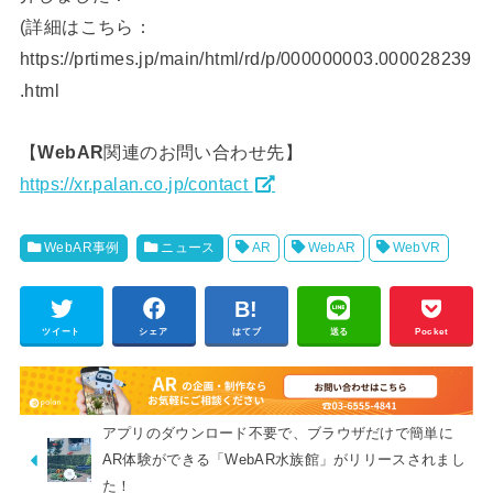
(詳細はこちら：
https://prtimes.jp/main/html/rd/p/000000003.000028239
.html
【
WebAR
関連のお問い合わせ先】
https://xr.palan.co.jp/contact
WebAR事例
ニュース
AR
WebAR
WebVR
ツイート
シェア
はてブ
送る
Pocket
アプリのダウンロード不要で、ブラウザだけで簡単に
AR体験ができる「WebAR水族館」がリリースされまし
た！