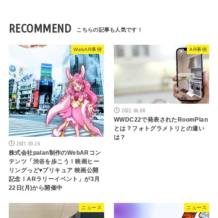
RECOMMEND
WebAR事例
AR事例
2022.06.08
WWDC22で発表されたRoomPlan
とは？フォトグラメトリとの違い
は？
2021.03.26
株式会社palan制作のWebARコン
テンツ「渋谷を歩こう！映画ヒー
リングっど♥プリキュア 映画公開
記念！ARラリーイベント」が3月
22日(月)から開催中
ニュース
ニュース