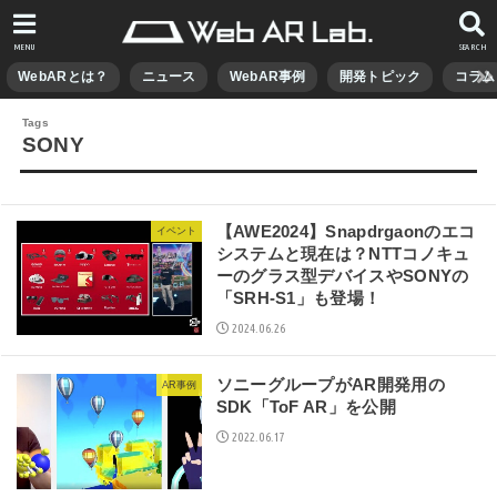
MENU
SEARCH
WebARとは？
ニュース
WebAR事例
開発トピック
コラム
SONY
【AWE2024】Snapdrgaonのエコ
イベント
システムと現在は？NTTコノキュ
ーのグラス型デバイスやSONYの
「SRH-S1」も登場！
2024.06.26
ソニーグループがAR開発用の
AR事例
SDK「ToF AR」を公開
2022.06.17