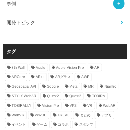
事例
開発トピック
タグ
8th Wall
Apple
Apple Vision Pro
AR
ARCore
ARkit
ARグラス
AWE
Geospatial API
Google
Meta
MR
Niantic
STYLY WebAR
Quest2
Quest3
TOBIRA
TOBIRALLY
Vision Pro
VPS
VR
WebAR
WebVR
WWDC
XREAL
まとめ
アプリ
イベント
ゲーム
コラボ
スタンプ