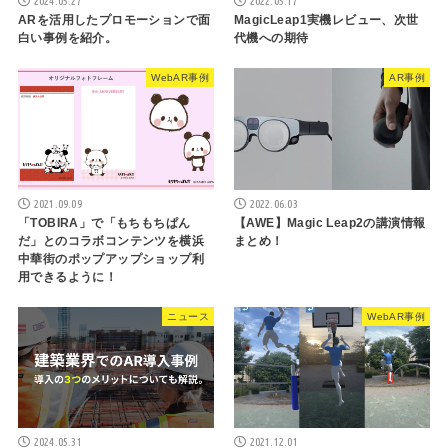
2024.05.27
2022.05.17
ARを活用したプロモーションで面
MagicLeap1実機レビュー、次世
白い事例を紹介。
代機への期待
WebAR事例
AR事例
2021.09.09
2022.06.03
「TOBIRA」で「もちもちぱん
【AWE】Magic Leap2の講演情報
だ」とのコラボコンテンツを横浜
まとめ！
中華街のポップアップショップ利
用できるように！
ニュース
WebAR事例
2024.05.31
2021.12.01