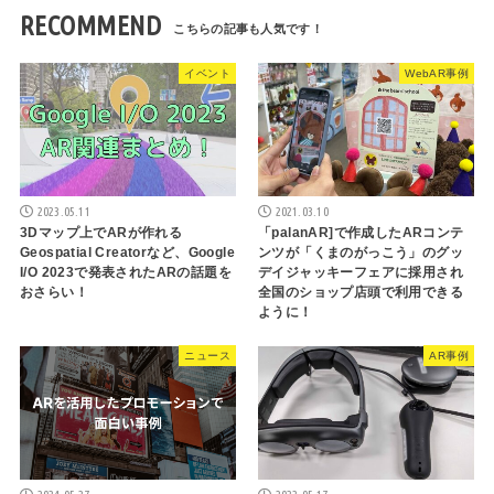
RECOMMEND
イベント
WebAR事例
2023.05.11
2021.03.10
3Dマップ上でARが作れる
「palanAR]で作成したARコンテ
Geospatial Creatorなど、Google
ンツが「くまのがっこう」のグッ
I/O 2023で発表されたARの話題を
デイジャッキーフェアに採用され
おさらい！
全国のショップ店頭で利用できる
ように！
ニュース
AR事例