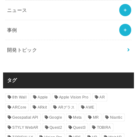
ニュース
事例
開発トピック
タグ
8th Wall
Apple
Apple Vision Pro
AR
ARCore
ARkit
ARグラス
AWE
Geospatial API
Google
Meta
MR
Niantic
STYLY WebAR
Quest2
Quest3
TOBIRA