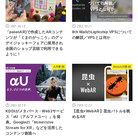
2021.03.10
2022.10.21
「palanAR]で作成したARコンテ
8th WallのLightship VPSについて
ンツが「くまのがっこう」のグッ
の解説／VPSとは何か
デイジャッキーフェアに採用され
全国のショップ店頭で利用できる
ように！
AR事例
WebAR事例
2023.03.10
2019.12.23
KDDIがメタバース・Web3サービ
【昆虫×WebAR】昆虫バトルを眺
ス「αU（アルファユー）」を発
めるAR
表。Googleの「Immersive
Stream for XR」などを活用した
コンテンツ創造へ