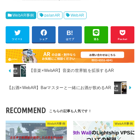
WebAR事例
palanAR
WebAR
ツイート
シェア
はてブ
送る
Pocket
【音楽×WebAR】音楽の世界観を拡張するAR
【お酒×WebAR】Barマスターと一緒にお酒が飲めるAR
RECOMMEND
WebAR事例
WebAR事例