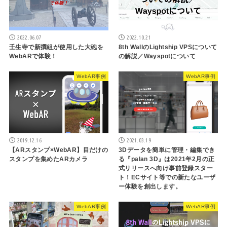
2022.06.07
2022.10.21
壬生寺で新撰組が使用した大砲を
8th WallのLightship VPSについて
WebARで体験！
の解説／Wayspotについて
WebAR事例
WebAR事例
2019.12.16
2021.03.19
【ARスタンプ×WebAR】目だけの
3Dデータを簡単に管理・編集でき
スタンプを集めたARカメラ
る『palan 3D』は2021年2月の正
式リリースへ向け事前登録スター
ト！ECサイト等での新たなユーザ
ー体験を創出します。
WebAR事例
WebAR事例