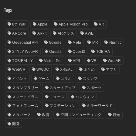
Tags
8th Wall
Apple
Apple Vision Pro
AR
ARCore
ARkit
ARグラス
AWE
Geospatial API
Google
Meta
MR
Niantic
STYLY WebAR
Quest2
Quest3
TOBIRA
TOBIRALLY
Vision Pro
VPS
VR
WebAR
WebVR
WWDC
XREAL
まとめ
アプリ
イベント
ゲーム
コラボ
スタンプ
スタンプラリー
スタートアップ
スポーツ
スマートグラス
ニュース
ハロウィン
フォトフレーム
プロモーション
ミラーワールド
メタバース
教育
空間コンピューティング
観光
開発