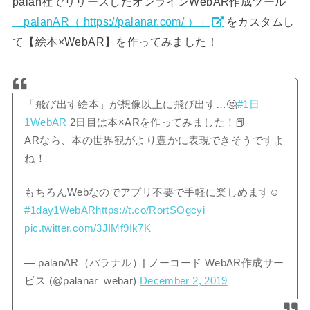
palan社でリリースしたオンラインWebAR作成ツール
「palanAR（ https://palanar.com/ ）」
をカスタムし
て【絵本×WebAR】を作ってみました！
「飛び出す絵本」が想像以上に飛び出す…🤔
#1日
1WebAR
2日目は本×ARを作ってみました！📕
ARなら、本の世界観がより豊かに表現できそうですよ
ね！
もちろんWebなのでアプリ不要で手軽に楽しめます☺️
#1day1WebAR
https://t.co/RortSOgcyi
pic.twitter.com/3JIMf9Ik7K
— palanAR（パラナル）| ノーコード WebAR作成サー
ビス (@palanar_webar)
December 2, 2019