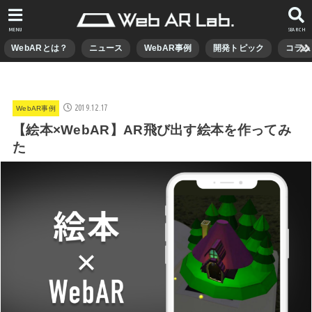
MENU
SEARCH
WebARとは？
ニュース
WebAR事例
開発トピック
コラム
2019.12.17
WebAR事例
【絵本×WebAR】AR飛び出す絵本を作ってみ
た