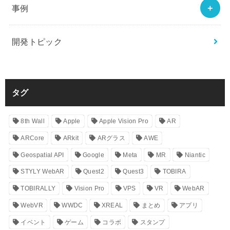
事例
開発トピック
タグ
8th Wall
Apple
Apple Vision Pro
AR
ARCore
ARkit
ARグラス
AWE
Geospatial API
Google
Meta
MR
Niantic
STYLY WebAR
Quest2
Quest3
TOBIRA
TOBIRALLY
Vision Pro
VPS
VR
WebAR
WebVR
WWDC
XREAL
まとめ
アプリ
イベント
ゲーム
コラボ
スタンプ