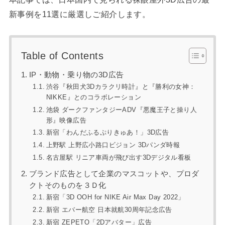
新事例を11選に厳選しご紹介します。
Table of Contents
IP・動物・乗り物の3D広告
渋谷『秋田犬3Dカラクリ時計』と『勝利の女神：
NIKKE』とのコラボレーション
池袋 ダークファンタジーADV『悪魔王子と操り人
形』映像広告
新宿「わんだふるぷりきゅあ！」3D広告
上野駅 上野広小路口ビジョン 3Dパンダ時報
名古屋駅 リニア車両が飛び出す3Dデジタル看板
ブランド広告として企業のマスコットや、プロダ
クトそのものを３Ｄ化
新宿「3D OOH for NIKE Air Max Day 2022」
新宿 エバー航空 日本就航30周年記念広告
新宿 ZEPETO「2Dアバター」広告