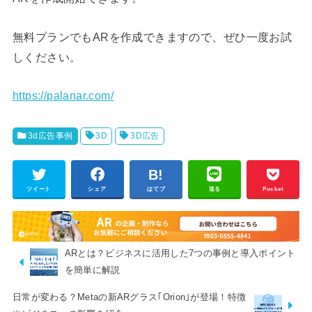
無料プランでもARを作成できますので、ぜひ一度お試
しください。
https://palanar.com/
3d広告事例
3D
3D広告
ツイート
シェア
はてブ
送る
Pocket
ARとは？ビジネスに活用した7つの事例と導入ポイント
を簡単に解説
日常が変わる？Metaの新ARグラス｢Orion｣が登場！特徴