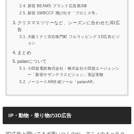
原宿 BEAMS ブランド広告第3弾
新宿 SMBCCF 飛び出す「プロミス号」
クリスマスツリーなど、シーズンに合わせた3D広
告
大阪ミナミ宗右衛門町 フルラッピング３D広告ビジ
ョン
まとめ
palanについて
小田急電鉄株式会社・株式会社小田急エージェンシ
ー「新宿サザンテラスビジョン」実証実験
ノーコードAR作成ツール「palanAR」
IP・動物・乗り物の3D広告
3D広告と聞いてまず思いつくのが、アニメのキャラク