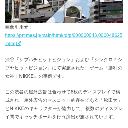
画像引用元：
https://prtimes.jp/main/html/rd/p/000000043.000048625
.html
渋谷『シブハチヒットビジョン』および『シンクロ７シ
ブヤヒットビジョン』にて実施された、ゲーム『勝利の
女神：NIKKE』の事例です。
この渋谷の屋外広告は合わせて8枚のディスプレイで構
成され、屋外広告のマスコット的存在である「秋田犬」
とNIKKEのキャラクターが協力して、複数のディスプレ
イ間でキャッチボールを行う演出が施されています。