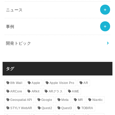
ニュース
事例
開発トピック
タグ
8th Wall
Apple
Apple Vision Pro
AR
ARCore
ARkit
ARグラス
AWE
Geospatial API
Google
Meta
MR
Niantic
STYLY WebAR
Quest2
Quest3
TOBIRA