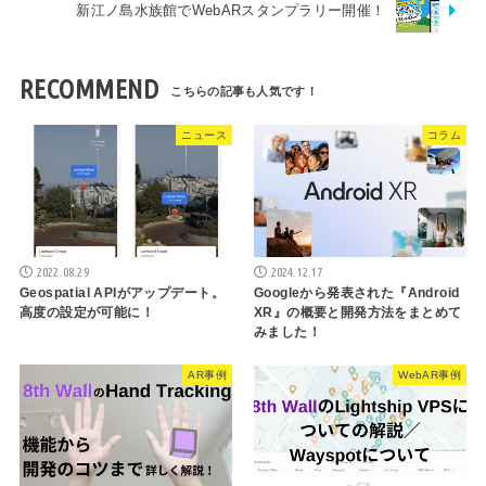
新江ノ島水族館でWebARスタンプラリー開催！
RECOMMEND
ニュース
コラム
2022.08.29
2024.12.17
Geospatial APIがアップデート。
Googleから発表された『Android
高度の設定が可能に！
XR』の概要と開発方法をまとめて
みました！
AR事例
WebAR事例