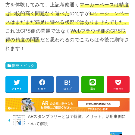
方を体験してみて、上記考察通り
マーカーベースは精度
は比較的高く問題なく遊べた
のですが
ロケーションベー
スはまだまだ満足に遊べる状況ではありませんでした。
これはGPS側の問題ではなく
Webブラウザ側のGPS取
得の精度の問題
だと思われるのでこちらは今後に期待さ
れます！
開発トピック
ツイート
シェア
はてブ
送る
Pocket
ARスタンプラリーとは？特徴、メリット、活用事例に
ついて解説