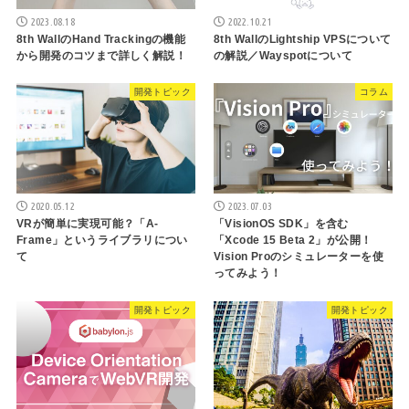
2023.08.18
2022.10.21
8th WallのHand Trackingの機能
8th WallのLightship VPSについて
から開発のコツまで詳しく解説！
の解説／Wayspotについて
開発トピック
コラム
2020.05.12
2023.07.03
VRが簡単に実現可能？「A-
「VisionOS SDK」を含む
Frame」というライブラリについ
「Xcode 15 Beta 2」が公開！
て
Vision Proのシミュレーターを使
ってみよう！
開発トピック
開発トピック