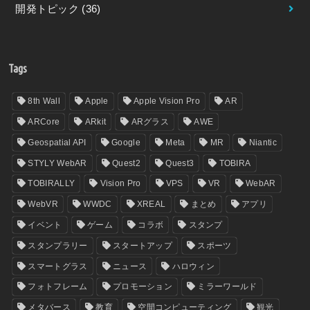
開発トピック
(36)
Tags
8th Wall
Apple
Apple Vision Pro
AR
ARCore
ARkit
ARグラス
AWE
Geospatial API
Google
Meta
MR
Niantic
STYLY WebAR
Quest2
Quest3
TOBIRA
TOBIRALLY
Vision Pro
VPS
VR
WebAR
WebVR
WWDC
XREAL
まとめ
アプリ
イベント
ゲーム
コラボ
スタンプ
スタンプラリー
スタートアップ
スポーツ
スマートグラス
ニュース
ハロウィン
フォトフレーム
プロモーション
ミラーワールド
メタバース
教育
空間コンピューティング
観光