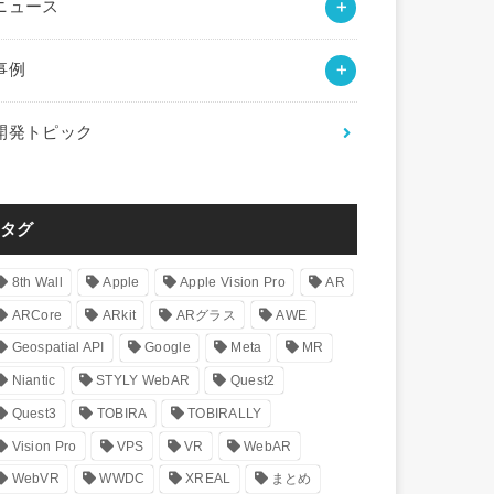
ニュース
事例
開発トピック
タグ
8th Wall
Apple
Apple Vision Pro
AR
ARCore
ARkit
ARグラス
AWE
Geospatial API
Google
Meta
MR
Niantic
STYLY WebAR
Quest2
Quest3
TOBIRA
TOBIRALLY
Vision Pro
VPS
VR
WebAR
WebVR
WWDC
XREAL
まとめ