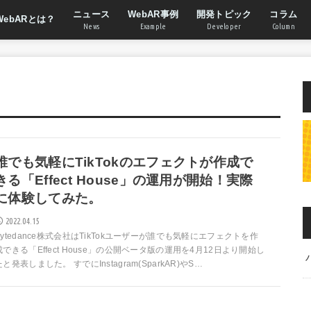
ニュース
WebAR事例
開発トピック
コラム
WebARとは？
News
Example
Developer
Column
誰でも気軽にTikTokのエフェクトが作成で
きる「Effect House」の運用が開始！実際
に体験してみた。
2022.04.15
Bytedance株式会社はTikTokユーザーが誰でも気軽にエフェクトを作
成できる「Effect House」の公開ベータ版の運用を4月12日より開始し
たと発表しました。 すでにInstagram(SparkAR)やS…