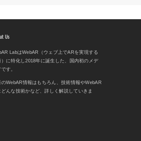
ut Us
bAR LabはWebAR（ウェブ上でARを実現する
術）に特化し2018年に誕生した、国内初のメデ
アです。
新のWebAR情報はもちろん、技術情報やWebAR
はどんな技術かなど、詳しく解説していきま
。