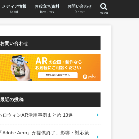
メディア情報
お役立ち資料
お問い合わせ
About
Resources
Contact
SEARCH
WebAR Labについて
STYLY WebARについて
運営会社
お問い合わせ
最近の投稿
ハロウィンAR活用事例まとめ 13選
「Adobe Aero」が提供終了、影響・対応策