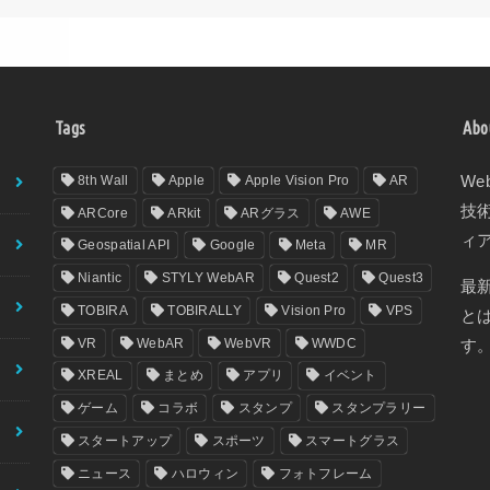
Tags
Abo
8th Wall
Apple
Apple Vision Pro
AR
We
技
ARCore
ARkit
ARグラス
AWE
ィ
Geospatial API
Google
Meta
MR
Niantic
STYLY WebAR
Quest2
Quest3
最
TOBIRA
TOBIRALLY
Vision Pro
VPS
と
VR
WebAR
WebVR
WWDC
す
XREAL
まとめ
アプリ
イベント
ゲーム
コラボ
スタンプ
スタンプラリー
スタートアップ
スポーツ
スマートグラス
ニュース
ハロウィン
フォトフレーム