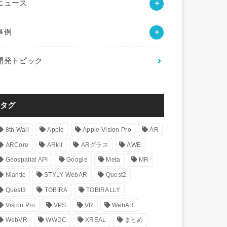
ニュース
事例
開発トピック
タグ
8th Wall
Apple
Apple Vision Pro
AR
ARCore
ARkit
ARグラス
AWE
Geospatial API
Google
Meta
MR
Niantic
STYLY WebAR
Quest2
Quest3
TOBIRA
TOBIRALLY
Vision Pro
VPS
VR
WebAR
WebVR
WWDC
XREAL
まとめ