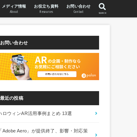
メディア情報
お役立ち資料
お問い合わせ
About
Resources
Contact
SEARCH
WebAR Labについて
STYLY WebARについて
運営会社
お問い合わせ
最近の投稿
ハロウィンAR活用事例まとめ 13選
「Adobe Aero」が提供終了、影響・対応策