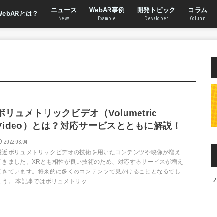
ニュース
WebAR事例
開発トピック
コラム
WebARとは？
News
Example
Developer
Column
ボリュメトリックビデオ（Volumetric
Video）とは？対応サービスとともに解説！
2022.08.04
最近ボリュメトリックビデオの技術を用いたコンテンツや映像が増え
てきました。XRとも相性が良い技術のため、対応するサービスが増え
てきています。将来的に多くのコンテンツで見かけることとなるでし
ょう。 本記事ではボリュメトリッ…