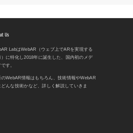
ut Us
bAR LabはWebAR（ウェブ上でARを実現する
術）に特化し2018年に誕生した、国内初のメデ
アです。
新のWebAR情報はもちろん、技術情報やWebAR
はどんな技術かなど、詳しく解説していきま
。