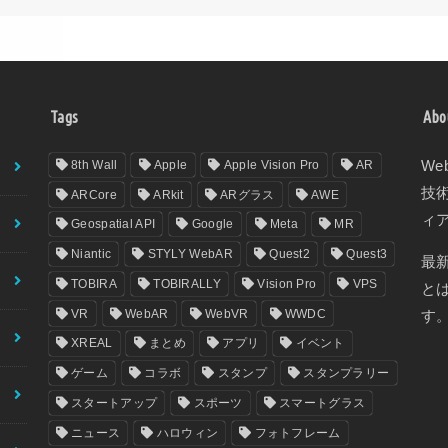
Tags
Abo
8th Wall
Apple
Apple Vision Pro
AR
We
技
ARCore
ARkit
ARグラス
AWE
ィ
Geospatial API
Google
Meta
MR
Niantic
STYLY WebAR
Quest2
Quest3
最
TOBIRA
TOBIRALLY
Vision Pro
VPS
と
VR
WebAR
WebVR
WWDC
す
XREAL
まとめ
アプリ
イベント
ゲーム
コラボ
スタンプ
スタンプラリー
スタートアップ
スポーツ
スマートグラス
ニュース
ハロウィン
フォトフレーム