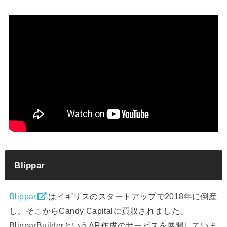
Blippar
Blippar
はイギリスのスタートアップで2018年に倒産
し、そこからCandy Capitalに買収されました。
BlipparBuilderというAR作成のサービスを展開していま