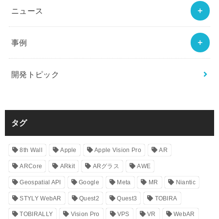
ニュース
事例
開発トピック
タグ
8th Wall
Apple
Apple Vision Pro
AR
ARCore
ARkit
ARグラス
AWE
Geospatial API
Google
Meta
MR
Niantic
STYLY WebAR
Quest2
Quest3
TOBIRA
TOBIRALLY
Vision Pro
VPS
VR
WebAR