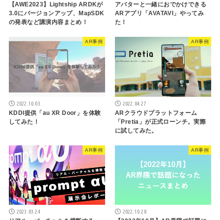
【AWE2023】Lightship ARDKが
アバターと一緒におでかけできる
3.0にバージョンアップ、MapSDK
ARアプリ「AVATAVI」やってみ
の発表など講演内容まとめ！
た！
AR事例
AR事例
2022.10.03
2022.04.27
KDDI提供「au XR Door」を体験
ARクラウドプラットフォーム
してみた！
「Pretia」が正式ローンチ。実際
に試してみた。
AR事例
AR事例
2023.03.24
2022.10.28