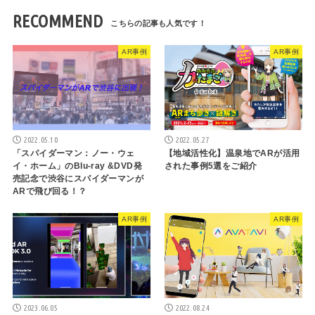
RECOMMEND
AR事例
AR事例
2022.05.10
2022.05.27
「スパイダーマン：ノー・ウェ
【地域活性化】温泉地でARが活用
イ・ホーム」のBlu-ray &DVD発
された事例5選をご紹介
売記念で渋谷にスパイダーマンが
ARで飛び回る！？
AR事例
AR事例
2023.06.05
2022.08.24