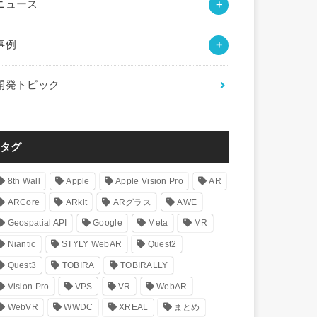
ニュース
事例
開発トピック
タグ
8th Wall
Apple
Apple Vision Pro
AR
ARCore
ARkit
ARグラス
AWE
Geospatial API
Google
Meta
MR
Niantic
STYLY WebAR
Quest2
Quest3
TOBIRA
TOBIRALLY
Vision Pro
VPS
VR
WebAR
WebVR
WWDC
XREAL
まとめ