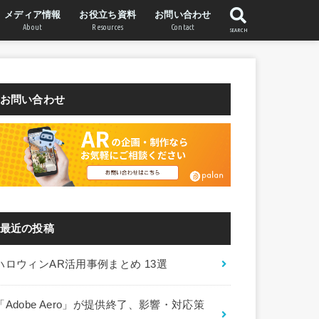
メディア情報
お役立ち資料
お問い合わせ
About
Resources
Contact
SEARCH
WebAR Labについて
STYLY WebARについて
運営会社
お問い合わせ
最近の投稿
ハロウィンAR活用事例まとめ 13選
「Adobe Aero」が提供終了、影響・対応策