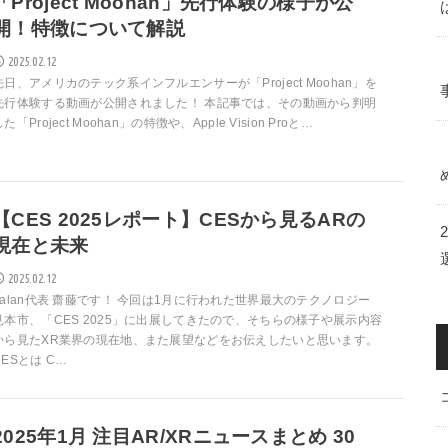
「Project Moohan」先行体験の様子が公
開！特徴について解説
2025.02.12
先日、アメリカのテック系インフルエンサーが「Project Moohan」を
先行体験する動画が公開されました！ 本記事では、その動画から判明
た「Project Moohan」の特徴や、Apple Vision Proと…
【CES 2025レポート】CESから見るARの
現在と未来
2025.02.12
palan代表 齋藤です！ 今回は1月に行われた世界最大のテクノロジー
見本市、「CES 2025」に出展してきたので、そちらの様子や展示内容
から見たXR業界の現在地、また展望などをお伝えしたいと思います。
CESとは C…
2025年1月 注目AR/XRニュースまとめ 30