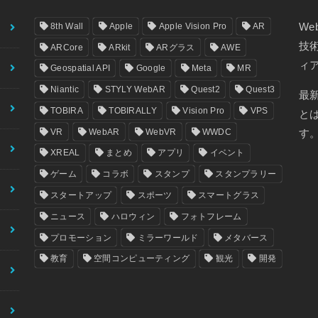
8th Wall
Apple
Apple Vision Pro
AR
We
技
ARCore
ARkit
ARグラス
AWE
ィ
Geospatial API
Google
Meta
MR
Niantic
STYLY WebAR
Quest2
Quest3
最
TOBIRA
TOBIRALLY
Vision Pro
VPS
と
VR
WebAR
WebVR
WWDC
す
XREAL
まとめ
アプリ
イベント
ゲーム
コラボ
スタンプ
スタンプラリー
スタートアップ
スポーツ
スマートグラス
ニュース
ハロウィン
フォトフレーム
プロモーション
ミラーワールド
メタバース
教育
空間コンピューティング
観光
開発