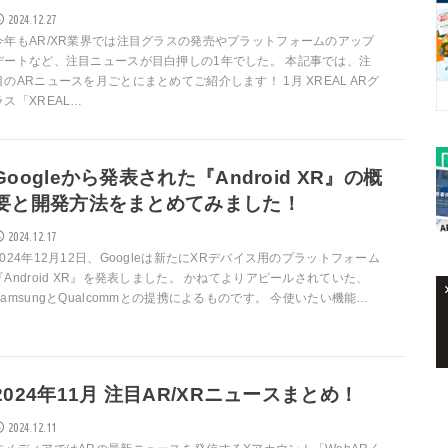
2024.12.27
今年もAR/XR業界では注目グラスの発売やプラットフォームのアップ
デートなど、注目ニュースが目白押しの1年でした。 本記事では、注
目のARニュースを月ごとにまとめてご紹介します！ 1月 XREAL ARグ
ラス「XREAL…
Googleから発表された『Android XR』の概
要と開発方法をまとめてみました！
2024.12.17
2024年12月12日、Googleは新たにXRデバイス用のプラットフォーム
『Android XR』を発表しました。 かねてよりアピールされていた、
SamsungとQualcommとの提携によるものです。 今使いたい機能…
2024年11月 注目AR/XRニュースまとめ！
2024.12.11