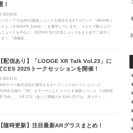
選！
2025.02.05
本メディアではARの最新ニュースを発信するXアカウント「WebARく
まさん（＠WebAR_kuma）」を運営しています。 そちらで取り上げ
たニュースを中心に、2025年1月の注目ニュースをまとめてご紹介し
ます！ 「情報収…
【配信あり】「LODGE XR Talk Vol.23」に
てCES 2025トークセッションを開催！
2025.01.15
LINEヤフー株式会社が運営するオープンコラボレーションハブ
LODGE主催の「XR」をテーマにしたトーク & 体験イベント「LODGE
XR Talk」。 1月17日（金）に開催されるVol.23では、本メディ…
【随時更新】注目最新ARグラスまとめ！