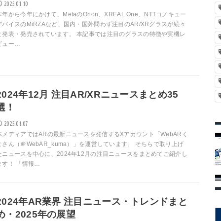
2025.01.10
昨年から今年にかけて、MetaのOrion、XREAL One、NTTコノキュー
デバイスのMiRZAなど、国内・国外問わず注目のAR/XRグラスが続々
と発表・発売されています。 本記事では注目のグラスの特徴や実機レ
ビュー…
2024年12月 注目AR/XRニュースまとめ35
選！
2025.01.07
本メディアではARの最新ニュースを発信するXアカウント「WebARく
まさん（＠WebAR_kuma）」を運営しています。 そちらで取り上げ
たニュースを中心に、2024年12月の注目ニュースをまとめてご紹介し
ます！ 「情報…
2024年AR業界 注目ニュース・トレンドまと
め・2025年の展望