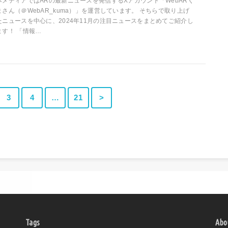
本メディアではARの最新ニュースを発信するXアカウント「WebARく
まさん（＠WebAR_kuma）」を運営しています。 そちらで取り上げ
たニュースを中心に、2024年11月の注目ニュースをまとめてご紹介し
ます！ 「情報…
3
4
…
21
>
Tags
Abo