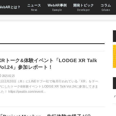
ニュース
WebAR事例
開発トピック
コラム
WebARとは？
News
Example
Developer
Column
XRトーク&体験イベント「LODGE XR Talk
Vol.24」参加レポート！
2025.02.25
先日2月20日（木）にLINEヤフー社で毎月行われている「XR」をテー
マにしたトーク&体験イベント LODGE XR Talk Vol.24に参加してきま
た️！ https://peatix.com/event…