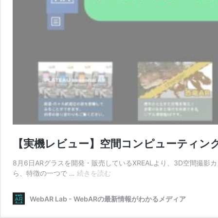
【実機レビュー】空間コンピューティングデバ
8月6日ARグラスを開発・販売しているXREALより、3D空間撮影カ
【実
ら、特徴の一つで …
続きを読む
機
レ
WebAR Lab - WebARの最新情報がわかるメディア
ビ
ュ